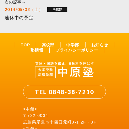
次の記事→
2014/05/03（土）
高校部
連休中の予定
TOP
高校部
中学部
お知らせ
塾情報
プライバシーポリシー
TEL 0848-38-7210
<本館>
〒722-0034
広島県尾道市十四日元町3-1 2F・3F
<新館>