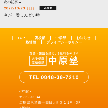
次の記事→
2022/10/23（日）
高校部
今が一番しんどい時
TOP
高校部
中学部
お知らせ
塾情報
プライバシーポリシー
TEL 0848-38-7210
<本館>
〒722-0034
広島県尾道市十四日元町3-1 2F・3F
<新館>