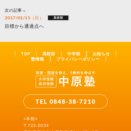
次の記事→
2017/01/15（日）
高校部
目標から通過点へ
TOP
高校部
中学部
お知らせ
塾情報
プライバシーポリシー
TEL 0848-38-7210
<本館>
〒722-0034