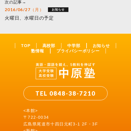
次の記事→
2016/06/27（月）
お知らせ
火曜日、水曜日の予定
TOP
高校部
中学部
お知らせ
塾情報
プライバシーポリシー
TEL 0848-38-7210
<本館>
〒722-0034
広島県尾道市十四日元町3-1 2F・3F
<新館>