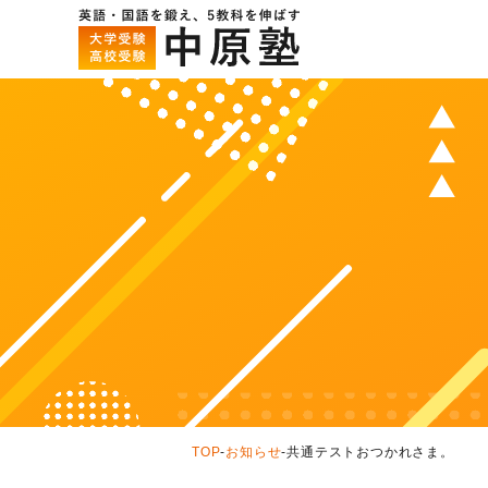
TOP
-
お知らせ
-
共通テストおつかれさま。