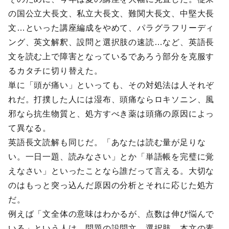
の国公立大長文、私立大長文、難関大長文、中堅大長
文…といった講座編成をやめて、パラグラフリーディ
ング、英文解釈、設問と選択肢の速読…など、英語長
文を読む上で障害となっているであろう部分を克服す
るカタチに切り替えた。
単に「頭が痛い」といっても、その対処法は人それぞ
れだ。打撲した人には湿布、頭痛ならロキソニン、風
邪なら抗生物質と、処方すべき薬は頭痛の原因によっ
て異なる。
英語長文読解も同じだ。「あなたは読む量が足りな
い。一日一題、読みなさい」とか「単語帳を完璧に覚
えなさい」といったことなら誰だって言える。大切な
のはもっと突っ込んだ原因の分析とそれに応じた処方
だ。
例えば「文全体の意味はわかるが、点数は伸び悩んで
いる」という人は、問題の設問文、選択肢、本文の素