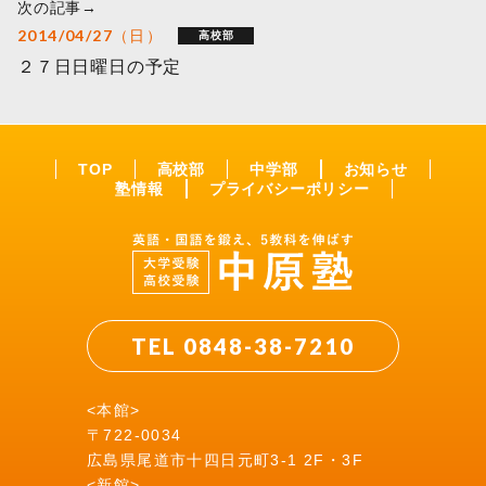
次の記事→
2014/04/27（日）
高校部
２７日日曜日の予定
TOP
高校部
中学部
お知らせ
塾情報
プライバシーポリシー
TEL 0848-38-7210
<本館>
〒722-0034
広島県尾道市十四日元町3-1 2F・3F
<新館>