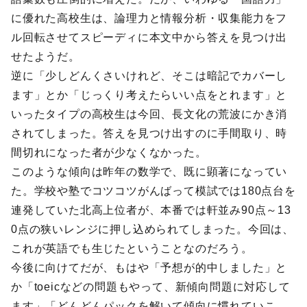
に優れた高校生は、論理力と情報分析・収集能力をフ
ル回転させてスピーディに本文中から答えを見つけ出
せたようだ。
逆に「少しどんくさいけれど、そこは暗記でカバーし
ます」とか「じっくり考えたらいい点をとれます」と
いったタイプの高校生は今回、長文化の荒波にかき消
されてしまった。答えを見つけ出すのに手間取り、時
間切れになった者が少なくなかった。
このような傾向は昨年の数学で、既に顕著になってい
た。学校や塾でコツコツがんばって模試では180点台を
連発していた北高上位者が、本番では軒並み90点～13
0点の狭いレンジに押し込められてしまった。今回は、
これが英語でも生じたということなのだろう。
今後に向けてだが、もはや「予想が的中しました」と
か「toeicなどの問題もやって、新傾向問題に対応して
ます」「どんどんパックを解いて傾向に慣れていこ