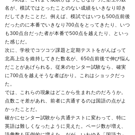
名が、模試ではとったことのない成績をいきなり叩き
だしてきたことだ。例えば、模試ではいつも500点前後
だったのに本番でいきなり700点をとってきたり、いつ
も300点台だった者が本番で500点を越えたり、といっ
た感じだ。
次に、学校でコツコツ課題と定期テストをがんばって
北高上位を維持してきた数名が、650点前後で伸び悩ん
だことがあげられる。従来のセンター試験なら、確実
に700点を越えそうな者ばかり。これはショックだっ
た。
では、これらの現象はどこから生まれたのだろうか。
点数こそ差があれ、前者に共通するのは国語の点がよ
かったことだ。
確かにセンター試験から共通テストに変わって、特に
英語は難しくなったように見えた。ページ数が増え、
語彙数も圧倒的に増えた。だが、いわゆる「国語力」