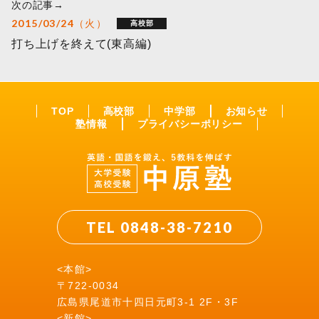
次の記事→
2015/03/24（火）
高校部
打ち上げを終えて(東高編)
TOP
高校部
中学部
お知らせ
塾情報
プライバシーポリシー
TEL 0848-38-7210
<本館>
〒722-0034
広島県尾道市十四日元町3-1 2F・3F
<新館>